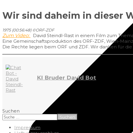
Wir sind daheim in dieser 
1975 (00:56:48)
©
ORF-ZDF
Zum Video:
David Steindl-Rast in einem Film zum Them
Eine Gemeinschaftsproduktion des ORF-ZDF, Wien-Mainz 
Die Rechte liegen beim ORF und ZDF. Wir danken für die B
KI Bruder David Bot
Suchen
Suchen
Impressum