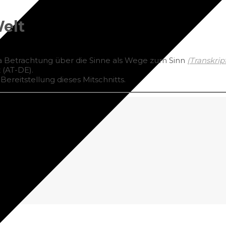
Welt
a Betrachtung über die Sinne als Wege zum Sinn
(
Transkrip
(AT-DE).
ereitstellung dieses Mitschnitts.