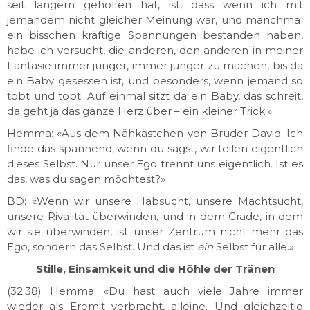
seit langem geholfen hat, ist, dass wenn ich mit
jemandem nicht gleicher Meinung war, und manchmal
ein bisschen kräftige Spannungen bestanden haben,
habe ich versucht, die anderen, den anderen in meiner
Fantasie immer jünger, immer jünger zu machen, bis da
ein Baby gesessen ist, und besonders, wenn jemand so
tobt und tobt: Auf einmal sitzt da ein Baby, das schreit,
da geht ja das ganze Herz über – ein kleiner Trick.»
Hemma: «Aus dem Nähkästchen von Bruder David. Ich
finde das spannend, wenn du sagst, wir teilen eigentlich
dieses Selbst. Nur unser Ego trennt uns eigentlich. Ist es
das, was du sagen möchtest?»
BD: «Wenn wir unsere Habsucht, unsere Machtsucht,
unsere Rivalität überwinden, und in dem Grade, in dem
wir sie überwinden, ist unser Zentrum nicht mehr das
Ego, sondern das Selbst. Und das ist
ein
Selbst für alle.»
Stille, Einsamkeit und die Höhle der Tränen
(32:38) Hemma: «Du hast auch viele Jahre immer
wieder als Eremit verbracht, alleine. Und gleichzeitig