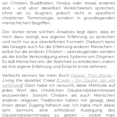
wir Christen, Buddhisten, Hindus oder etwas anderes
sind – und über dieselben Wirklichkeiten sprechen,
ohne sie zu leugnen, jedoch nicht in spezifisch
christlicher Terminologie, sondern in grundlegenden
menschlichen Begriffen.
Der Vorteil eines solchen Ansatzes liegt darin, dass er
mich dazu zwingt, aus eigener Erfahrung zu sprechen
und nicht nur aus überlieferten Formeln. Dadurch kann
das Gesagte auch für die Erfahrung anderer Menschen –
selbst für die anderer Christen – überzeugender werden
als die bloße Verkündigung eines Systems von Dogmen.
Es lädt Menschen ein, die Wahrheit zu entdecken, indem
sie ihre eigene Erfahrung und Einsicht ernst nehmen.
Vielleicht kennen Sie mein Buch
Deeper Than Words
–
Living the Apostles’ Creed
[
Credo – Ein Glaube, der alle
verbindet
]
. Darin habe ich versucht, diese Methode auf
jedes Wort des christlichen Glaubensbekenntnisses
anzuwenden. Sowohl Christen als auch Menschen
anderer religiöser Traditionen haben mir gesagt, dass
ihnen dieser Zugang hilfreich war. Ich habe mich dabei
sehr bemüht, eine orthodoxe Auslegung des
Glaubensbekenntnisses zu geben – wobei man