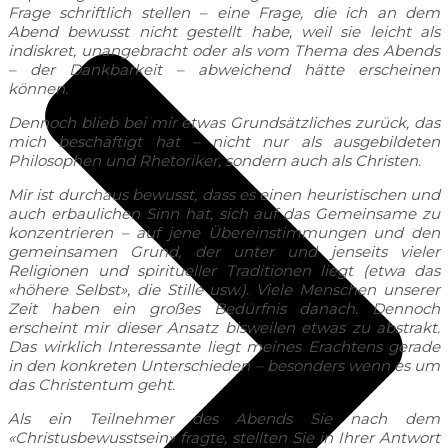
Frage schriftlich stellen – eine Frage, die ich an dem
Abend bewusst nicht gestellt habe, weil sie leicht als
indiskret, unangebracht oder als vom Thema des Abends
– der Dankbarkeit – abweichend hätte erscheinen
können.
Dennoch blieb bei mir etwas Grundsätzliches zurück, das
mich beschäftigt hat – nicht nur als ausgebildeten
Philosophen und Rhetoriker, sondern auch als Christen.
Mir ist durchaus bewusst, dass es einen heuristischen und
auch erbaulichen Sinn hat, sich auf das Gemeinsame zu
konzentrieren – auf jene Übereinstimmungen und den
gemeinsamen Grund, der unter und jenseits vieler
Religionen und spiritueller Traditionen liegt (etwa das
«höhere Selbst», die Stille usw.). Viele Menschen unserer
Zeit haben ein großes Bedürfnis danach. Dennoch
erscheint mir dieser Ansatz bisweilen etwas zu abstrakt.
Das wirklich Interessante liegt meines Erachtens gerade
in den konkreten Unterschieden – besonders wenn es um
das Christentum geht.
Als ein Teilnehmer des Abends Sie nach dem
«Christusbewusstsein» fragte, stellten Sie in Ihrer Antwort