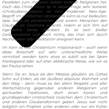
Parallelen zum «höheren Selbst» anderer Religionen her.
Doch das Christentum ist in dieser Frage sehr konkret.
«Christusbewusstsein» ist kein moderner New-Age-
Begriff. Im christlichen Verständnis kann es nur bedeuten,
dass Jesus als persönlicher Gott einem Menschen den
Glauben als Geschenk schenkt, indem er sich ihm auf
irgendeine Weise offenbart. Es ist kein bloßer
Geisteszustand und auch nichts, das man sich durch
Nachdenken oder Meditation aneignen kann.
Im Kern ist das Christentum missionarisch – auch wenn
diese Botschaft auf sehr unterschiedliche Weise
vermittelt werden kann: etwa so subtil wie bei Søren
Kierkegaard oder auf eher eklektische Weise, wie wir es
bei Paulus sehen.
Wenn Sie an Jesus als den Messias glauben, als Gottes
Sohn auf Erden, als die (äußere) absolute Wahrheit und
den Weg – dann muss es, bei allem Respekt und aller
Wertschätzung gegenüber anderen Religionen und
spirituellen Traditionen, doch einen klaren und
grundlegenden Unterschied zwischen dem Christentum
und anderen Glaubensformen geben. Jesus war nicht
lediglich ein Prophet unter anderen oder nur ein früher