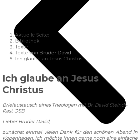
Aktuelle Seite:
Bibliothek
Texte
Texte von Bruder David
Ich glaube an Jesus Christus
Ich glaube an Jesus
Christus
Briefaustausch eines Theologen mit Br. David Steindl-
Rast OSB
Lieber Bruder David,
zunächst einmal vielen Dank für den schönen Abend in
Kopenhagen. Ich möchte Ihnen gerne noch eine einfache