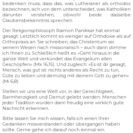
bedenken muss, dass das, was Lutheraner als orthodox
bezeichnen, sich von dem unterscheidet, was Katholiken
darunter verstehen, obwohl beide dasselbe
Glaubensbekenntnis sprechen.
Der Religionsphilosoph Raimon Panikkar hat einmal
gesagt: Letztlich kommt es weniger auf Orthdoxie als auf
Orthopraxis an. Sie schreiben, das Christentum sei
seinem Wesen nach missionarisch – auch darin stimme
ich Ihnen zu. Schließlich heißt es: «Geht hinaus in die
ganze Welt und verkündet das Evangelium allen
Geschöpfen» (Mk 16,15). Und zugleich: «Es ist dir gesagt,
Mensch, was gut ist: nichts anderes als Recht zu tun,
Güte zu lieben und demütig mit deinem Gott zu gehen»
(Mi 6,8).
Stellen wir uns eine Welt vor, in der Gerechtigkeit,
Barmherzigkeit und Demut gelebt werden. Menschen
jeder Tradition würden darin freudig eine wirklich gute
Nachricht erkennen.
Bitte lassen Sie mich wissen, falls ich einen Ihrer
Gedanken missverstanden oder übergangen haben
sollte. Gerne gehe ich darauf noch einmal ein.