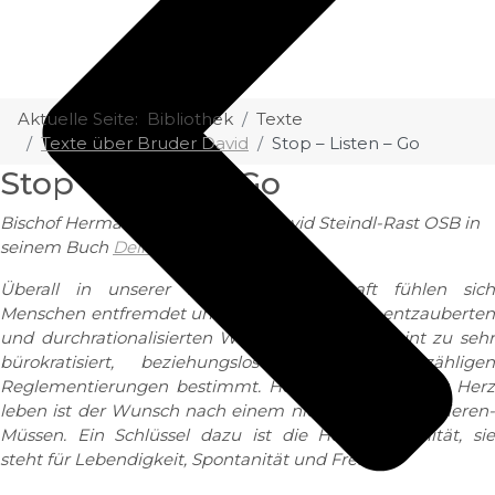
Aktuelle Seite:
Bibliothek
Texte
Texte über Bruder David
Stop – Listen – Go
Stop – Listen – Go
Bischof Hermann Glettler zitiert
David Steindl-Rast OSB
in
seinem Buch
Dein HERZ ist gefragt
Überall in unserer nervösen Gesellschaft fühlen sich
Menschen entfremdet und heimatlos in einer entzauberten
und durchrationalisierten Welt. Das Leben scheint zu sehr
bürokratisiert, beziehungslos und von unzähligen
Reglementierungen bestimmt. Herz zeigen und mit Herz
leben ist der Wunsch nach einem nicht nur Funktionieren-
Müssen. Ein Schlüssel dazu ist die Herz-Spiritualität, sie
steht für Lebendigkeit, Spontanität und Freiheit.