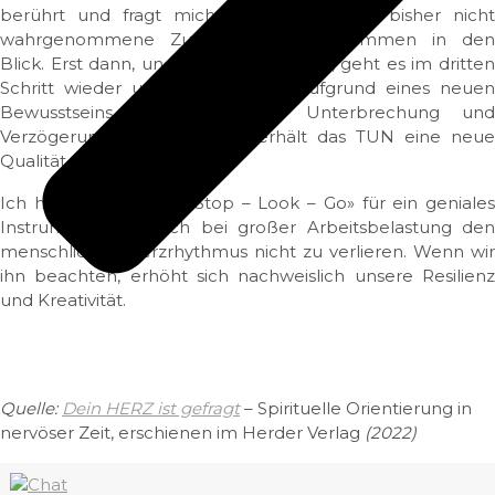
berührt und fragt mich an?» Datails und bisher nicht
wahrgenommene Zusammenhänge kommen in den
Blick. Erst dann, und wirklich erst dann, geht es im dritten
Schritt wieder um das Handeln. Aufgrund eines neuen
Bewusstseins, das durch die Unterbrechung und
Verzögerung entstanden ist, erhält das TUN eine neue
Qualität.
Ich halte die Formel «Stop – Look – Go» für ein geniales
Instrument, um auch bei großer Arbeitsbelastung den
menschlichen Herzrhythmus nicht zu verlieren. Wenn wir
ihn beachten, erhöht sich nachweislich unsere Resilienz
und Kreativität.
Quelle:
Dein HERZ ist gefragt
– Spirituelle Orientierung in
nervöser Zeit, erschienen im Herder Verlag
(2022)