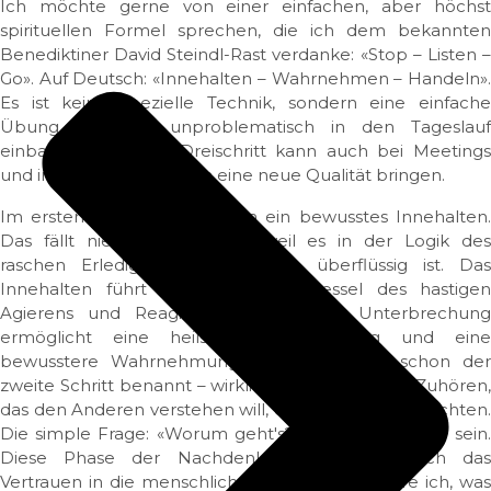
Ich möchte gerne von einer einfachen, aber höchst
spirituellen Formel sprechen, die ich dem bekannten
Benediktiner David Steindl-Rast verdanke: «Stop – Listen –
Go». Auf Deutsch: «Innehalten – Wahrnehmen – Handeln».
Es ist keine spezielle Technik, sondern eine einfache
Übung, die sich unproblematisch in den Tageslauf
einbauen lässt. Der Dreischritt kann auch bei Meetings
und in diversen Debatten eine neue Qualität bringen.
Im ersten Schritt geht es um ein bewusstes Innehalten.
Das fällt niemandem leicht, weil es in der Logik des
raschen Erledigens scheinbar so überflüssig ist. Das
Innehalten führt aus dem Hexenkessel des hastigen
Agierens und Reagierens heraus. Die Unterbrechung
ermöglicht eine heilsame Distanzierung und eine
bewusstere Wahrnehmung. Damit ist auch schon der
zweite Schritt benannt – wirkliches Hinhören, ein Zuhören,
das den Anderen verstehen will, ein genaues Beobachten.
Die simple Frage: «Worum geht's?», kann eine Hilfe sein.
Diese Phase der Nachdenklichkeit stärkt auch das
Vertrauen in die menschlichen Sinne: «Was spüre ich, was