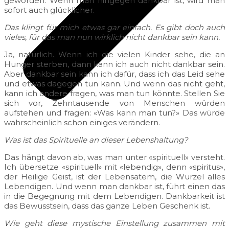
geworden. Wenn man hingegen dankbar ist, wird man
sofort auch glücklicher.
Das klingt für mich etwas gar einfach. Es gibt doch auch
vieles, für das man nun wirklich nicht dankbar sein kann.
Ja, natürlich. Wenn ich die vielen Kinder sehe, die an
Hunger sterben, dann kann ich auch nicht dankbar sein.
Aber dankbar sein kann ich dafür, dass ich das Leid sehe
und etwas dagegen tun kann. Und wenn das nicht geht,
kann ich andere fragen, was man tun könnte. Stellen Sie
sich vor, Zehntausende von Menschen würden
aufstehen und fragen: «Was kann man tun?» Das würde
wahrscheinlich schon einiges verändern.
Was ist das Spirituelle an dieser Lebenshaltung?
Das hängt davon ab, was man unter «spirituell» versteht.
Ich übersetze «spirituell» mit «lebendig», denn «spiritus»,
der Heilige Geist, ist der Lebensatem, die Wurzel alles
Lebendigen. Und wenn man dankbar ist, führt einen das
in die Begegnung mit dem Lebendigen. Dankbarkeit ist
das Bewusstsein, dass das ganze Leben Geschenk ist.
Wie geht diese mystische Einstellung zusammen mit