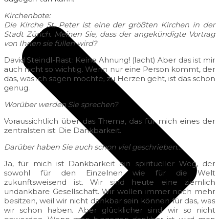
Kirchenbote:
Die Kirche St. Peter ist eine der größten Kirchen in der
Stadt Zürich. Meinen Sie, dass der angekündigte Vortrag
von Ihnen sie füllen wird?
David Steindl-Rast: Keine Ahnung! (lacht) Aber das ist mir
auch nicht so wichtig. Wenn nur eine Person kommt, der
das, was ich sagen möchte, zu Herzen geht, ist das schon
genug.
Worüber werden Sie sprechen?
Voraussichtlich über das Thema, das für mich eines der
zentralsten ist: Die Dankbarkeit.
Darüber haben Sie auch schon viel geschrieben…
Ja, für mich ist Dankbarkeit ein spiritueller Weg, der
sowohl für den Einzelnen wie für die Welt
zukunftsweisend ist. Wir sind heute eine ziemlich
undankbare Gesellschaft. Wir wollen immer noch mehr
besitzen, weil wir nicht dankbar sein können für das, was
wir schon haben. Aber glücklicher sind wir so nicht