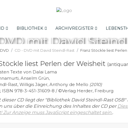
ID
BIBLIOTHEK
ARCHIVREGISTER
LEBENST
DVD mit David Steind
& DVD
CD - DVD mit David Steindl-Rast
Franz Stöckle liest Perlen
Stöckle liest Perlen der Weisheit
(antiquar
sten Texte von Dalai Lama
shnamurti, Anselm Grün,
ndl-Rast, Willigis Jäger, Anthony de Mello
(2010)
, ISBN 978-3-451-31609-8 / ©Verlag Herder, Freiburg
t dieser CD liegt der "Bibliothek David Steindl-Rast OSB" 
n uns über die Einreichung des Inhaltes der CD per
Dies
! Zur Anzeige muss JavaScript eingeschaltet sein.
.