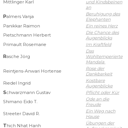
Mittlinger Karl
und Kindsbeinen
an
Beruhigung des
P
almers Vanja
Elephanten
Panikkar Raimon
Ein reines Herz
Die Chance des
Pietschmann Herbert
Augenblicks
Primault Rosemarie
Im Kraftfeld
Das
R
asche Jörg
Wohltemperierte
Mandala
Rose der
Reintjens-Anwari Hortense
Dankbarkeit
Kostbare
Riedel Ingrid
Augenblicke
S
chwarzmann Gustav
Pflicht oder Kür
Ode an die
Shimano Eido T.
Freude
Ein Weg nach
Streeter David R.
Hause
Übungen der
T
hich Nhat Hanh