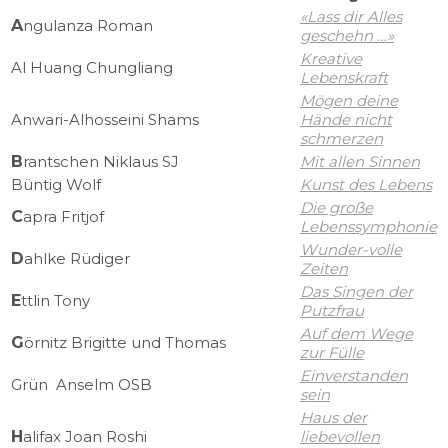
«Lass dir Alles
A
ngulanza Roman
geschehn …»
Kreative
Al Huang Chungliang
Lebenskraft
Mögen deine
Anwari-Alhosseini Shams
Hände nicht
schmerzen
B
rantschen Niklaus SJ
Mit allen Sinnen
Büntig Wolf
Kunst des Lebens
Die große
C
apra Fritjof
Lebenssymphonie
Wunder-volle
D
ahlke Rüdiger
Zeiten
Das Singen der
E
ttlin Tony
Putzfrau
Auf dem Wege
G
örnitz Brigitte und Thomas
zur Fülle
Einverstanden
Grün Anselm OSB
sein
Haus der
H
alifax Joan Roshi
liebevollen