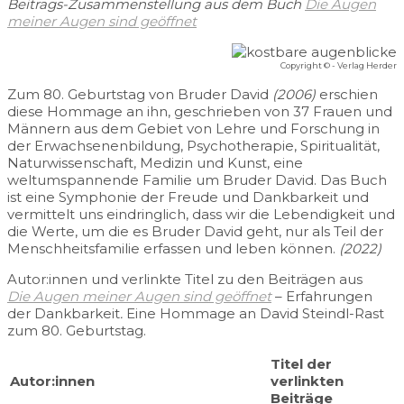
Beitrags-Zusammenstellung aus dem Buch
Die Augen
meiner Augen sind geöffnet
Copyright © - Verlag Herder
Zum 80. Geburtstag von Bruder David
(2006)
erschien
diese Hommage an ihn, geschrieben von 37 Frauen und
Männern aus dem Gebiet von Lehre und Forschung in
der Erwachsenenbildung, Psychotherapie, Spiritualität,
Naturwissenschaft, Medizin und Kunst, eine
weltumspannende Familie um Bruder David. Das Buch
ist eine Symphonie der Freude und Dankbarkeit und
vermittelt uns eindringlich, dass wir die Lebendigkeit und
die Werte, um die es Bruder David geht, nur als Teil der
Menschheitsfamilie erfassen und leben können.
(2022)
Autor:innen und verlinkte Titel zu den Beiträgen aus
Die Augen meiner Augen sind geöffnet
– Erfahrungen
der Dankbarkeit
.
Eine Hommage an David Steindl-Rast
zum 80. Geburtstag.
Titel der
Autor:innen
verlinkten
Beiträge