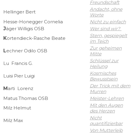
Freundschaft
Andacht, ohne
Hellinger Bert
Worte
Hesse-Honegger Cornelia
Nicht zu einfach
J
äger Willigis OSB
Wer sind wir?
Stern, gespiegelt
K
ortendieck-Rasche Beate
im Teich
Zur geheimen
L
echner Odilo OSB
Mitte
Schlüssel zur
Lu Francis G.
Heilung
Kosmisches
Luisi Pier Luigi
Bewusstsein
Der Trick mit dem
M
arti Lorenz
Murren
Matus Thomas OSB
Meister-Lehren
Mit den Augen
Milz Helmut
des Herzen
Nicht
Milz Max
quantifizierbar
Von Mutterleib