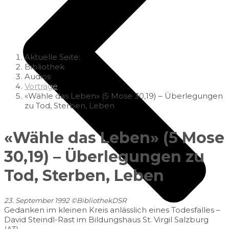
Aktuelle Seite:
Bibliothek
Audios
Vorträge
«Wähle das Leben» (5 Mose 30,19) – Überlegungen
zu Tod, Sterben, Leben
«Wähle das Leben» (5 Mose
30,19) – Überlegungen zu
Tod, Sterben, Leben
23. September 1992
©
BibliothekDSR
Gedanken im kleinen Kreis anlässlich eines Todesfalles –
David Steindl-Rast im Bildungshaus St. Virgil Salzburg