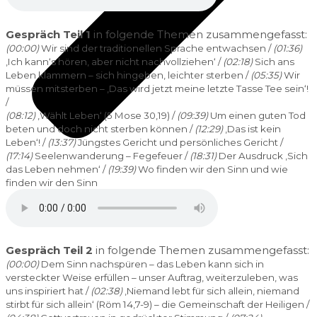
Gespräch Teil 1
in folgende Themen zusammengefasst:
(00:00)
Wir sind der traditionellen Sprache entwachsen /
(01:36)
‚Ich kann‘s hören, aber nicht nachvollziehen‘ /
(02:18)
Sich ans
Leben klammern – sich hingeben, leichter sterben /
(05:35)
Wir
müssen mitsterben – ‚Das wird jetzt meine letzte Tasse Tee sein‘!
/
(08:12)
‚Wählt Leben‘ (5 Mose 30,19) /
(09:39)
Um einen guten Tod
beten und doch nicht sterben können /
(12:29)
‚Das ist kein
Leben‘! /
(13:37)
Jüngstes Gericht und persönliches Gericht /
(17:14)
Seelenwanderung – Fegefeuer /
(18:31)
Der Ausdruck ‚Sich
das Leben nehmen‘ /
(19:39)
Wo finden wir den Sinn und wie
finden wir den Sinn
Gespräch Teil 2
in folgende Themen zusammengefasst:
(00:00)
Dem Sinn nachspüren – das Leben kann sich in
versteckter Weise erfüllen – unser Auftrag, weiterzuleben, was
uns inspiriert hat /
(02:38)
‚Niemand lebt für sich allein, niemand
stirbt für sich allein‘ (Röm 14,7-9) – die Gemeinschaft der Heiligen /