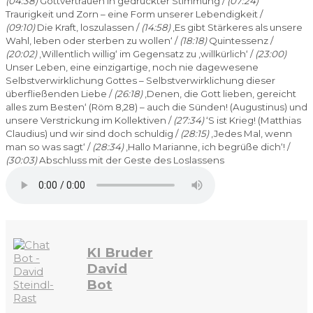
(04:38)
Gottvertrauen in gedrückter Stimmung /
(07:24)
Traurigkeit und Zorn – eine Form unserer Lebendigkeit /
(09:10)
Die Kraft, loszulassen /
(14:58)
‚Es gibt Stärkeres als unsere
Wahl, leben oder sterben zu wollen‘ /
(18:18)
Quintessenz /
(20:02)
‚Willentlich willig‘ im Gegensatz zu ‚willkürlich‘ /
(23:00)
Unser Leben, eine einzigartige, noch nie dagewesene
Selbstverwirklichung Gottes – Selbstverwirklichung dieser
überfließenden Liebe /
(26:18)
‚Denen, die Gott lieben, gereicht
alles zum Besten‘ (Röm 8,28) – auch die Sünden! (Augustinus) und
unsere Verstrickung im Kollektiven /
(27:34)
‘S ist Krieg! (Matthias
Claudius) und wir sind doch schuldig /
(28:15)
‚Jedes Mal, wenn
man so was sagt‘ /
(28:34)
‚Hallo Marianne, ich begrüße dich‘! /
(30:03)
Abschluss mit der Geste des Loslassens
KI Bruder
David
Bot