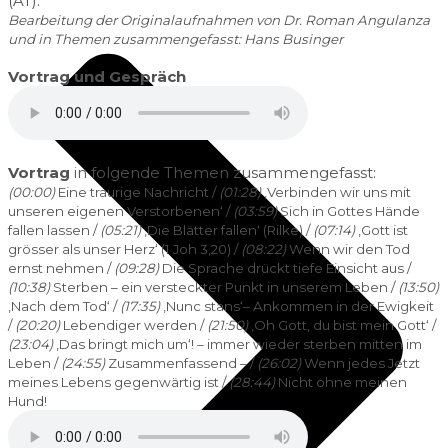
(AT).
Bearbeitung der Originalaufnahmen von Dr. Roman Angulanza
und in Themen zusammengefasst: Hans Businger
Vortrag und Gespräch
Vortrag
in folgende Themen zusammengefasst:
(00:00)
Eine traurige Nachricht /
(01:28)
‚Verbinden wir uns mit
unseren eigenen Verstorbenen‘ /
(03:59)
Sich in Gottes Hände
fallen lassen /
(05:21)
‚Die Blätter fallen‘ (Rilke) /
(07:14)
‚Gott ist
grösser als unser Herz‘ (1 Joh 3,20) /
(08:22)
Wenn wir den Tod
ernst nehmen /
(09:28)
Die Sprache drückt tiefe Einsicht aus /
(10:38)
Sterben – ein versteckter Punkt in unserem Leben /
(13:50)
‚Nach dem Tod‘ /
(17:35)
‚Nunc stans‘– Ankommen in der Ewigkeit
/
(20:20)
Lebendiger werden /
(21:50)
‚Oh Gott, du bist mein Gott‘ /
(23:04)
‚Das bringt mich um‘! – immer wieder sterben mitten im
Leben /
(24:55)
Zusammenfassend – /
(26:02)
Wenn jedes Jetzt
meines Lebens gegenwärtig ist /
(28:44)
Nicht ohne meinen
Hund!